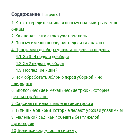
Содержание
скрыть
1
Кто эта вредительница и почему она выигрывает по
очкам
2
Как понять, что атака уже началась
3
Почему именно последние недели так важны
4
Программа до сбора урожая: неделя за неделей
4.1
За 3–4 недели до сбора
4.2
За 2 недели до сбора
4.3
Последние 7 дней
5
Чем обработать яблоню перед уборкой и не
навредить
6
Биологические и механические трюки, которые
реально работают
7
Садовая гигиена и маленькие хитрости
8
Типичные ошибки, которые делают урожай уязвимым
9
Маленький сад: как победить без тяжелой
артиллерии
10
Большой сад: упор на систему