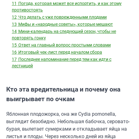
11
Погода, которая может все испортить, и как этому
противостоять
12
Что делать с уже поврежденными плодами
13
Мифы и «народные советы», которые мешают
14
Мини-календарь на следующий сезон, чтобы не
повторять гонку
15
Ответ на главный вопрос простыми словами
16
Итоговый чек-лист перед началом сбора
17
Последнее напоминание перед тем как идти с
лестницей
Кто эта вредительница и почему она
выигрывает по очкам
Яблонная плодожорка, она же Cydia pomonella,
выглядит безобидно. Небольшая бабочка, серовато-
бурая, вылетает сумерками и откладывает яйца на
листья и плоды. Через несколько дней из яйца