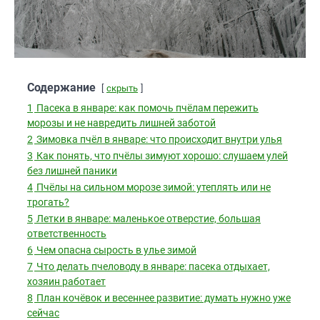
Содержание
скрыть
1
Пасека в январе: как помочь пчёлам пережить
морозы и не навредить лишней заботой
2
Зимовка пчёл в январе: что происходит внутри улья
3
Как понять, что пчёлы зимуют хорошо: слушаем улей
без лишней паники
4
Пчёлы на сильном морозе зимой: утеплять или не
трогать?
5
Летки в январе: маленькое отверстие, большая
ответственность
6
Чем опасна сырость в улье зимой
7
Что делать пчеловоду в январе: пасека отдыхает,
хозяин работает
8
План кочёвок и весеннее развитие: думать нужно уже
сейчас