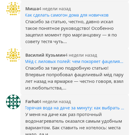
Миша
4 недели назад
Как сделать самогон дома для новичков
Спасибо за статью, честно, давно искал
такое понятное руководство! Особенно
зацепил момент про марганцовку — я по
совету тестя чуть...
Василий Кузьмин
4 недели назад
Мёд с лиловых полей: чем покоряет фацелия и почему за этот сорт охотятся гурманы
Спасибо за такую подробную статью!
Впервые попробовал фацелиевый мёд пару
лет назад на ярмарке — честно говоря, взял
из любопытства,...
Farhat
4 недели назад
Горячая вода на даче за минуту: как выбрать и приручить проточный нагреватель
У меня на даче как раз проточный
водонагреватель оказался самым удобным
вариантом. Бак ставить не хотелось: места
мало, да и...