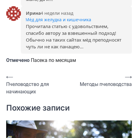
Ирина
4 недели назад
Мёд для желудка и кишечника
Прочитала статью с удовольствием,
спасибо автору за взвешенный подход!
Обычно на таких сайтах мёд преподносят
чуть ли не как панацею...
Отмечено
Пасека по месяцам
Навигация
⟵
⟶
Пчеловодство для
Методы пчеловодства
по
начинающих
записям
Похожие записи